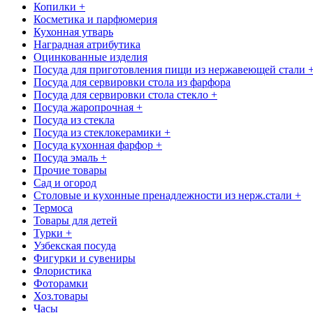
Копилки +
Косметика и парфюмерия
Кухонная утварь
Наградная атрибутика
Оцинкованные изделия
Посуда для приготовления пищи из нержавеющей стали 
Посуда для сервировки стола из фарфора
Посуда для сервировки стола стекло +
Посуда жаропрочная +
Посуда из стекла
Посуда из стеклокерамики +
Посуда кухонная фарфор +
Посуда эмаль +
Прочие товары
Сад и огород
Столовые и кухонные пренадлежности из нерж.стали +
Термоса
Товары для детей
Турки +
Узбекская посуда
Фигурки и сувениры
Флористика
Фоторамки
Хоз.товары
Часы