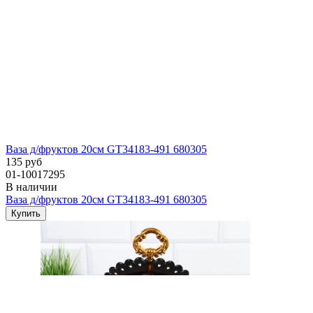
Ваза д/фруктов 20см GT34183-491 680305
135 руб
01-10017295
В наличии
Ваза д/фруктов 20см GT34183-491 680305