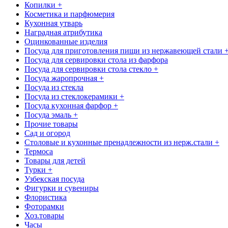
Копилки +
Косметика и парфюмерия
Кухонная утварь
Наградная атрибутика
Оцинкованные изделия
Посуда для приготовления пищи из нержавеющей стали 
Посуда для сервировки стола из фарфора
Посуда для сервировки стола стекло +
Посуда жаропрочная +
Посуда из стекла
Посуда из стеклокерамики +
Посуда кухонная фарфор +
Посуда эмаль +
Прочие товары
Сад и огород
Столовые и кухонные пренадлежности из нерж.стали +
Термоса
Товары для детей
Турки +
Узбекская посуда
Фигурки и сувениры
Флористика
Фоторамки
Хоз.товары
Часы