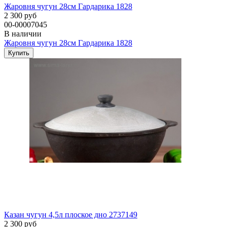
Жаровня чугун 28см Гардарика 1828
2 300 руб
00-00007045
В наличии
Жаровня чугун 28см Гардарика 1828
Казан чугун 4,5л плоское дно 2737149
2 300 руб