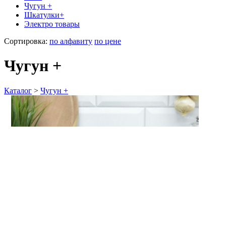
Чугун +
Шкатулки+
Электро товары
Сортировка:
по алфавиту
по цене
Чугун +
Каталог
>
Чугун +