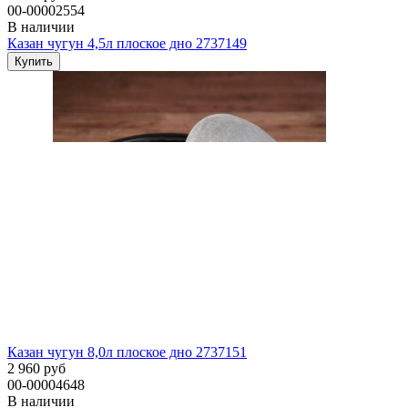
00-00002554
В наличии
Казан чугун 4,5л плоское дно 2737149
Казан чугун 8,0л плоское дно 2737151
2 960 руб
00-00004648
В наличии