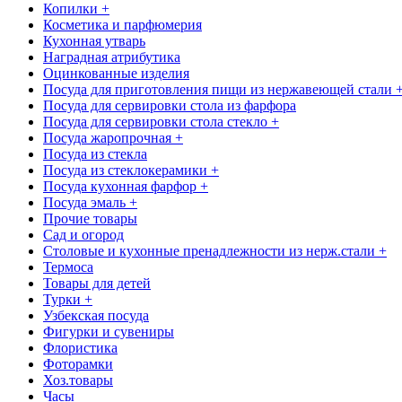
Копилки +
Косметика и парфюмерия
Кухонная утварь
Наградная атрибутика
Оцинкованные изделия
Посуда для приготовления пищи из нержавеющей стали 
Посуда для сервировки стола из фарфора
Посуда для сервировки стола стекло +
Посуда жаропрочная +
Посуда из стекла
Посуда из стеклокерамики +
Посуда кухонная фарфор +
Посуда эмаль +
Прочие товары
Сад и огород
Столовые и кухонные пренадлежности из нерж.стали +
Термоса
Товары для детей
Турки +
Узбекская посуда
Фигурки и сувениры
Флористика
Фоторамки
Хоз.товары
Часы