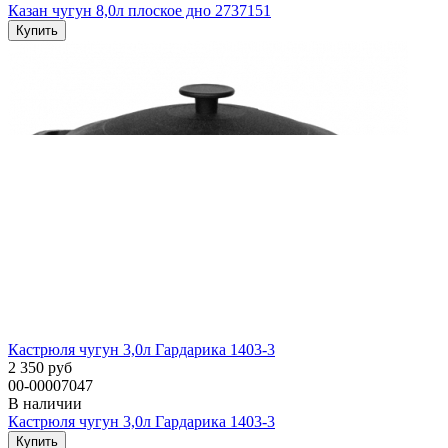
Казан чугун 8,0л плоское дно 2737151
Кастрюля чугун 3,0л Гардарика 1403-3
2 350 руб
00-00007047
В наличии
Кастрюля чугун 3,0л Гардарика 1403-3