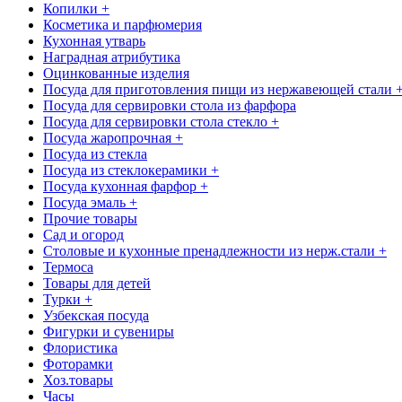
Копилки +
Косметика и парфюмерия
Кухонная утварь
Наградная атрибутика
Оцинкованные изделия
Посуда для приготовления пищи из нержавеющей стали 
Посуда для сервировки стола из фарфора
Посуда для сервировки стола стекло +
Посуда жаропрочная +
Посуда из стекла
Посуда из стеклокерамики +
Посуда кухонная фарфор +
Посуда эмаль +
Прочие товары
Сад и огород
Столовые и кухонные пренадлежности из нерж.стали +
Термоса
Товары для детей
Турки +
Узбекская посуда
Фигурки и сувениры
Флористика
Фоторамки
Хоз.товары
Часы