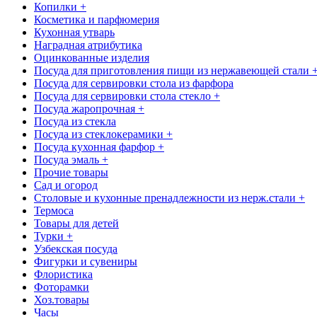
Копилки +
Косметика и парфюмерия
Кухонная утварь
Наградная атрибутика
Оцинкованные изделия
Посуда для приготовления пищи из нержавеющей стали 
Посуда для сервировки стола из фарфора
Посуда для сервировки стола стекло +
Посуда жаропрочная +
Посуда из стекла
Посуда из стеклокерамики +
Посуда кухонная фарфор +
Посуда эмаль +
Прочие товары
Сад и огород
Столовые и кухонные пренадлежности из нерж.стали +
Термоса
Товары для детей
Турки +
Узбекская посуда
Фигурки и сувениры
Флористика
Фоторамки
Хоз.товары
Часы