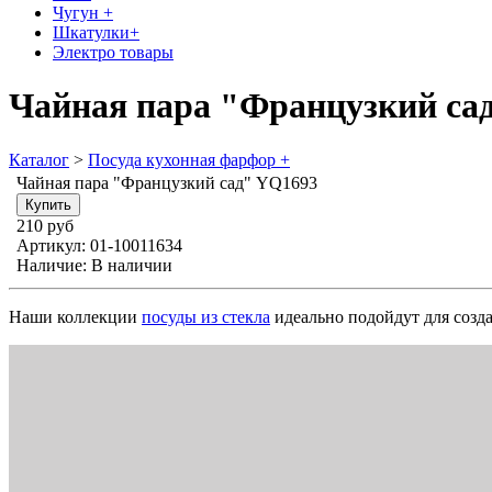
Чугун +
Шкатулки+
Электро товары
Чайная пара "Французкий са
Каталог
>
Посуда кухонная фарфор +
Чайная пара "Французкий сад" YQ1693
210 руб
Артикул:
01-10011634
Наличие:
В наличии
Наши коллекции
посуды из стекла
идеально подойдут для созд