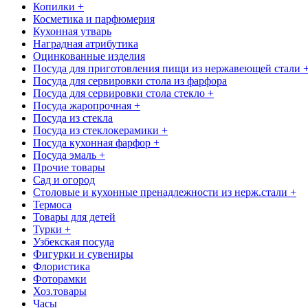
Копилки +
Косметика и парфюмерия
Кухонная утварь
Наградная атрибутика
Оцинкованные изделия
Посуда для приготовления пищи из нержавеющей стали 
Посуда для сервировки стола из фарфора
Посуда для сервировки стола стекло +
Посуда жаропрочная +
Посуда из стекла
Посуда из стеклокерамики +
Посуда кухонная фарфор +
Посуда эмаль +
Прочие товары
Сад и огород
Столовые и кухонные пренадлежности из нерж.стали +
Термоса
Товары для детей
Турки +
Узбекская посуда
Фигурки и сувениры
Флористика
Фоторамки
Хоз.товары
Часы