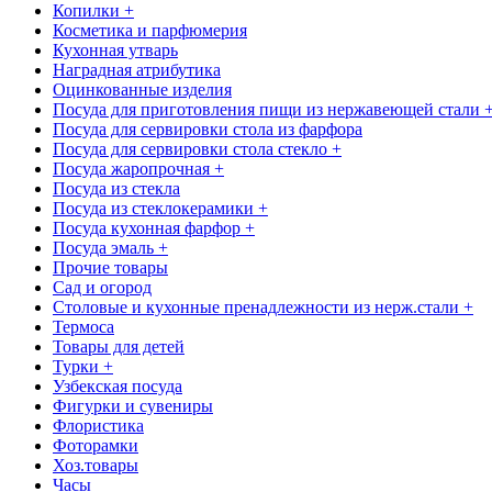
Копилки +
Косметика и парфюмерия
Кухонная утварь
Наградная атрибутика
Оцинкованные изделия
Посуда для приготовления пищи из нержавеющей стали 
Посуда для сервировки стола из фарфора
Посуда для сервировки стола стекло +
Посуда жаропрочная +
Посуда из стекла
Посуда из стеклокерамики +
Посуда кухонная фарфор +
Посуда эмаль +
Прочие товары
Сад и огород
Столовые и кухонные пренадлежности из нерж.стали +
Термоса
Товары для детей
Турки +
Узбекская посуда
Фигурки и сувениры
Флористика
Фоторамки
Хоз.товары
Часы