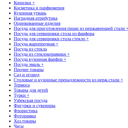
Копилки +
Косметика и парфюмерия
Кухонная утварь
Наградная атрибутика
Оцинкованные изделия
Посуда для приготовления пищи из нержавеющей стали 
Посуда для сервировки стола из фарфора
Посуда для сервировки стола стекло +
Посуда жаропрочная +
Посуда из стекла
Посуда из стеклокерамики +
Посуда кухонная фарфор +
Посуда эмаль +
Прочие товары
Сад и огород
Столовые и кухонные пренадлежности из нерж.стали +
Термоса
Товары для детей
Турки +
Узбекская посуда
Фигурки и сувениры
Флористика
Фоторамки
Хоз.товары
Часы