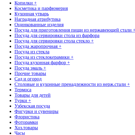
Копилки +
Косметика и парфюмерия
Кухонная утварь
Наградная атрибутика
Оцинкованные изделия
Посуда для приготовления пищи из нержавеющей стали 
Посуда для сервировки стола из фарфора
Посуда для сервировки стола стекло +
Посуда жаропрочная +
Посуда из стекла
Посуда из стеклокерамики +
Посуда кухонная фарфор +
Посуда эмаль +
Прочие товары
Сад и огород
Столовые и кухонные пренадлежности из нерж.стали +
Термоса
Товары для детей
Турки +
Узбекская посуда
Фигурки и сувениры
Флористика
Фоторамки
Хоз.товары
Часы