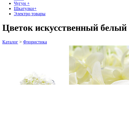
Чугун +
Шкатулки+
Электро товары
Цветок искусственный белый 
Каталог
>
Флористика