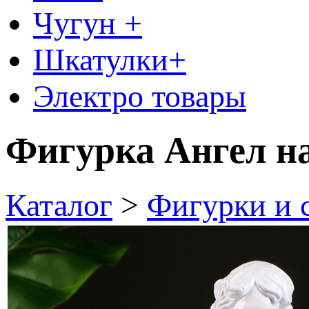
Чугун +
Шкатулки+
Электро товары
Фигурка Ангел на
Каталог
>
Фигурки и 