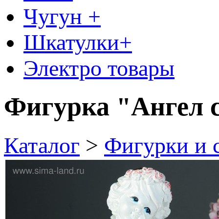
Чугун +
Шкатулки+
Электро товары
Фигурка "Ангел 
Каталог
>
Фигурки и 