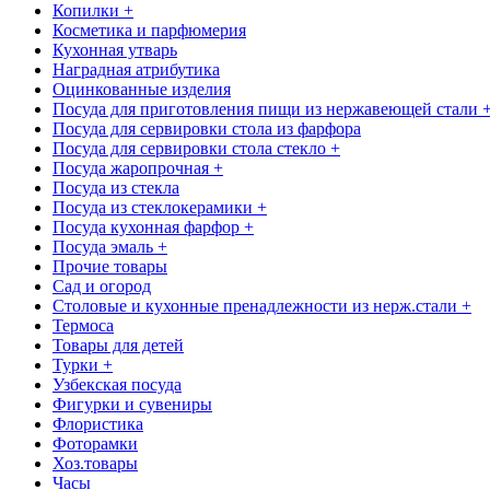
Копилки +
Косметика и парфюмерия
Кухонная утварь
Наградная атрибутика
Оцинкованные изделия
Посуда для приготовления пищи из нержавеющей стали 
Посуда для сервировки стола из фарфора
Посуда для сервировки стола стекло +
Посуда жаропрочная +
Посуда из стекла
Посуда из стеклокерамики +
Посуда кухонная фарфор +
Посуда эмаль +
Прочие товары
Сад и огород
Столовые и кухонные пренадлежности из нерж.стали +
Термоса
Товары для детей
Турки +
Узбекская посуда
Фигурки и сувениры
Флористика
Фоторамки
Хоз.товары
Часы