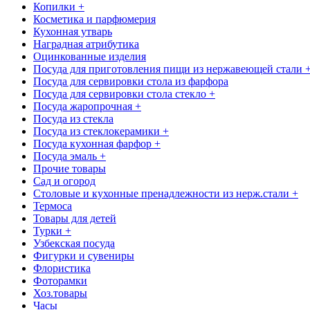
Копилки +
Косметика и парфюмерия
Кухонная утварь
Наградная атрибутика
Оцинкованные изделия
Посуда для приготовления пищи из нержавеющей стали 
Посуда для сервировки стола из фарфора
Посуда для сервировки стола стекло +
Посуда жаропрочная +
Посуда из стекла
Посуда из стеклокерамики +
Посуда кухонная фарфор +
Посуда эмаль +
Прочие товары
Сад и огород
Столовые и кухонные пренадлежности из нерж.стали +
Термоса
Товары для детей
Турки +
Узбекская посуда
Фигурки и сувениры
Флористика
Фоторамки
Хоз.товары
Часы