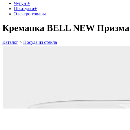
Чугун +
Шкатулки+
Электро товары
Креманка BELL NEW Призма 
Каталог
>
Посуда из стекла