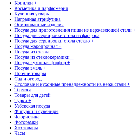
Копилки +
Косметика и парфюмерия
Кухонная утварь
Наградная атрибутика
Оцинкованные изделия
Посуда для приготовления пищи из нержавеющей стали 
Посуда для сервировки стола из фарфора
Посуда для сервировки стола стекло +
Посуда жаропрочная +
Посуда из стекла
Посуда из стеклокерамики +
Посуда кухонная фарфор +
Посуда эмаль +
Прочие товары
Сад и огород
Столовые и кухонные пренадлежности из нерж.стали +
Термоса
Товары для детей
Турки +
Узбекская посуда
Фигурки и сувениры
Флористика
Фоторамки
Хоз.товары
Часы