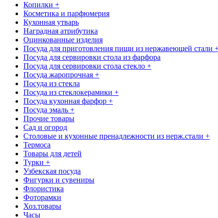
Копилки +
Косметика и парфюмерия
Кухонная утварь
Наградная атрибутика
Оцинкованные изделия
Посуда для приготовления пищи из нержавеющей стали 
Посуда для сервировки стола из фарфора
Посуда для сервировки стола стекло +
Посуда жаропрочная +
Посуда из стекла
Посуда из стеклокерамики +
Посуда кухонная фарфор +
Посуда эмаль +
Прочие товары
Сад и огород
Столовые и кухонные пренадлежности из нерж.стали +
Термоса
Товары для детей
Турки +
Узбекская посуда
Фигурки и сувениры
Флористика
Фоторамки
Хоз.товары
Часы