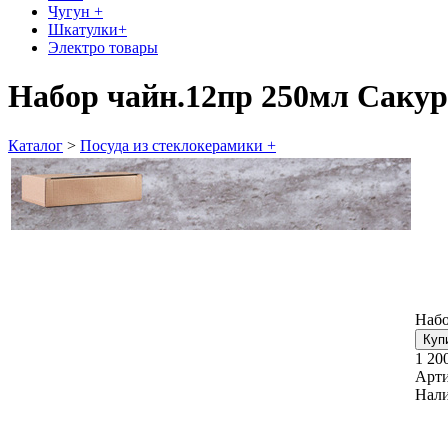
Чугун +
Шкатулки+
Электро товары
Набор чайн.12пр 250мл Сакур
Каталог
>
Посуда из стеклокерамики +
Набо
1 20
Арти
Нали