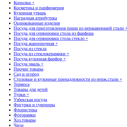
Копилки +
Косметика и парфюмерия
Кухонная утварь
Наградная атрибутика
Оцинкованные изделия
Посуда для приготовления пищи из нержавеющей стали 
Посуда для сервировки стола из фарфора
Посуда для сервировки стола стекло +
Посуда жаропрочная +
Посуда из стекла
Посуда из стеклокерамики +
Посуда кухонная фарфор +
Посуда эмаль +
Прочие товары
Сад и огород
Столовые и кухонные пренадлежности из нерж.стали +
Термоса
Товары для детей
Турки +
Узбекская посуда
Фигурки и сувениры
Флористика
Фоторамки
Хоз.товары
Часы