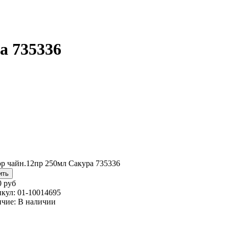
а 735336
р чайн.12пр 250мл Сакура 735336
0 руб
кул:
01-10014695
чие:
В наличии