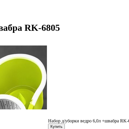
швабра RK-6805
Набор д/уборки ведро 6,0л +швабра RK-