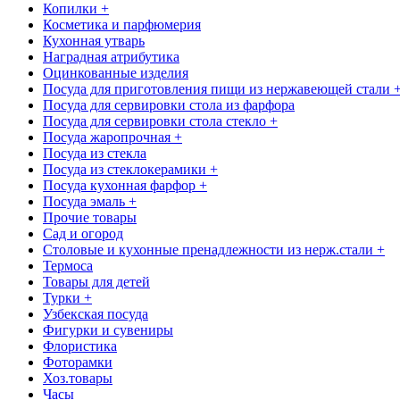
Копилки +
Косметика и парфюмерия
Кухонная утварь
Наградная атрибутика
Оцинкованные изделия
Посуда для приготовления пищи из нержавеющей стали 
Посуда для сервировки стола из фарфора
Посуда для сервировки стола стекло +
Посуда жаропрочная +
Посуда из стекла
Посуда из стеклокерамики +
Посуда кухонная фарфор +
Посуда эмаль +
Прочие товары
Сад и огород
Столовые и кухонные пренадлежности из нерж.стали +
Термоса
Товары для детей
Турки +
Узбекская посуда
Фигурки и сувениры
Флористика
Фоторамки
Хоз.товары
Часы