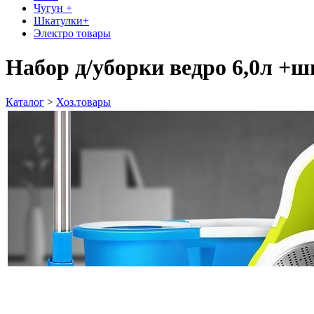
Чугун +
Шкатулки+
Электро товары
Набор д/уборки ведро 6,0л +
Каталог
>
Хоз.товары