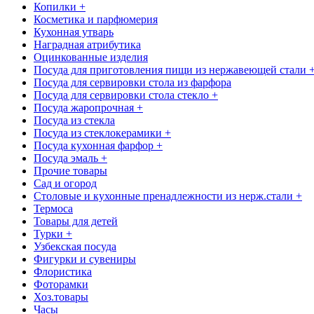
Копилки +
Косметика и парфюмерия
Кухонная утварь
Наградная атрибутика
Оцинкованные изделия
Посуда для приготовления пищи из нержавеющей стали 
Посуда для сервировки стола из фарфора
Посуда для сервировки стола стекло +
Посуда жаропрочная +
Посуда из стекла
Посуда из стеклокерамики +
Посуда кухонная фарфор +
Посуда эмаль +
Прочие товары
Сад и огород
Столовые и кухонные пренадлежности из нерж.стали +
Термоса
Товары для детей
Турки +
Узбекская посуда
Фигурки и сувениры
Флористика
Фоторамки
Хоз.товары
Часы