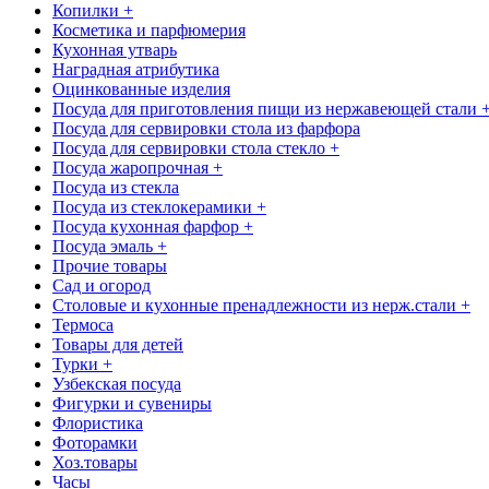
Копилки +
Косметика и парфюмерия
Кухонная утварь
Наградная атрибутика
Оцинкованные изделия
Посуда для приготовления пищи из нержавеющей стали 
Посуда для сервировки стола из фарфора
Посуда для сервировки стола стекло +
Посуда жаропрочная +
Посуда из стекла
Посуда из стеклокерамики +
Посуда кухонная фарфор +
Посуда эмаль +
Прочие товары
Сад и огород
Столовые и кухонные пренадлежности из нерж.стали +
Термоса
Товары для детей
Турки +
Узбекская посуда
Фигурки и сувениры
Флористика
Фоторамки
Хоз.товары
Часы