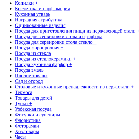
Копилки +
Косметика и парфюмерия
Кухонная утварь
Наградная атрибутика
Оцинкованные изделия
Посуда для приготовления пищи из нержавеющей стали 
Посуда для сервировки стола из фарфора
Посуда для сервировки стола стекло +
Посуда жаропрочная +
Посуда из стекла
Посуда из стеклокерамики +
Посуда кухонная фарфор +
Посуда эмаль +
Прочие товары
Сад и огород
Столовые и кухонные пренадлежности из нерж.стали +
Термоса
Товары для детей
Турки +
Узбекская посуда
Фигурки и сувениры
Флористика
Фоторамки
Хоз.товары
Часы