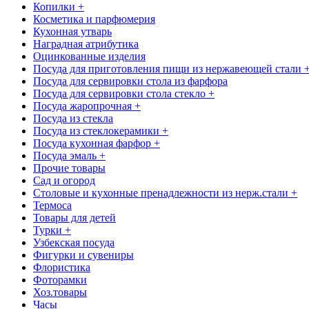
Копилки +
Косметика и парфюмерия
Кухонная утварь
Наградная атрибутика
Оцинкованные изделия
Посуда для приготовления пищи из нержавеющей стали 
Посуда для сервировки стола из фарфора
Посуда для сервировки стола стекло +
Посуда жаропрочная +
Посуда из стекла
Посуда из стеклокерамики +
Посуда кухонная фарфор +
Посуда эмаль +
Прочие товары
Сад и огород
Столовые и кухонные пренадлежности из нерж.стали +
Термоса
Товары для детей
Турки +
Узбекская посуда
Фигурки и сувениры
Флористика
Фоторамки
Хоз.товары
Часы