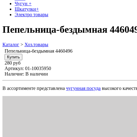
Чугун +
Шкатулки+
Электро товары
Пепельница-бездымная 44604
Каталог
>
Хоз.товары
Пепельница-бездымная 4460496
280 руб
Артикул:
01-10035950
Наличие:
В наличии
В ассортименте представлена
чугунная посуда
высокого качеств