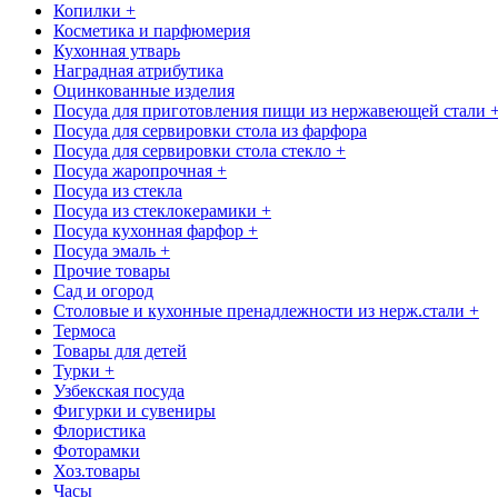
Копилки +
Косметика и парфюмерия
Кухонная утварь
Наградная атрибутика
Оцинкованные изделия
Посуда для приготовления пищи из нержавеющей стали 
Посуда для сервировки стола из фарфора
Посуда для сервировки стола стекло +
Посуда жаропрочная +
Посуда из стекла
Посуда из стеклокерамики +
Посуда кухонная фарфор +
Посуда эмаль +
Прочие товары
Сад и огород
Столовые и кухонные пренадлежности из нерж.стали +
Термоса
Товары для детей
Турки +
Узбекская посуда
Фигурки и сувениры
Флористика
Фоторамки
Хоз.товары
Часы