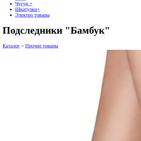
Чугун +
Шкатулки+
Электро товары
Подследники "Бамбук"
Каталог
>
Прочие товары