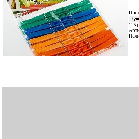
Прищ
115 
Арти
Нали