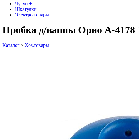
Чугун +
Шкатулки+
Электро товары
Пробка д/ванны Орио А-4178 
Каталог
>
Хоз.товары