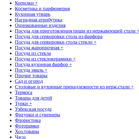
Копилки +
Косметика и парфюмерия
Кухонная утварь
Наградная атрибутика
Оцинкованные изделия
Посуда для приготовления пищи из нержавеющей стали 
Посуда для сервировки стола из фарфора
Посуда для сервировки стола стекло +
Посуда жаропрочная +
Посуда из стекла
Посуда из стеклокерамики +
Посуда кухонная фарфор +
Посуда эмаль +
Прочие товары
Сад и огород
Столовые и кухонные пренадлежности из нерж.стали +
Термоса
Товары для детей
Турки +
Узбекская посуда
Фигурки и сувениры
Флористика
Фоторамки
Хоз.товары
Часы