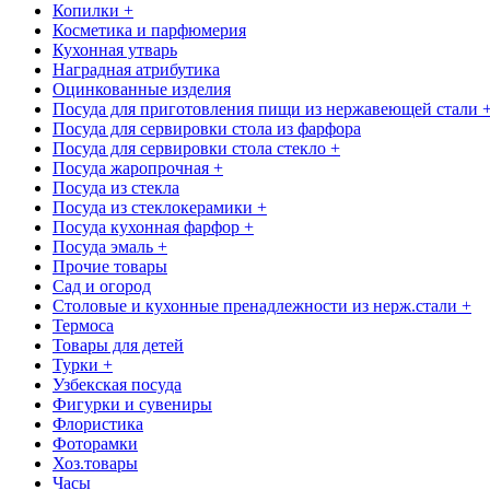
Копилки +
Косметика и парфюмерия
Кухонная утварь
Наградная атрибутика
Оцинкованные изделия
Посуда для приготовления пищи из нержавеющей стали 
Посуда для сервировки стола из фарфора
Посуда для сервировки стола стекло +
Посуда жаропрочная +
Посуда из стекла
Посуда из стеклокерамики +
Посуда кухонная фарфор +
Посуда эмаль +
Прочие товары
Сад и огород
Столовые и кухонные пренадлежности из нерж.стали +
Термоса
Товары для детей
Турки +
Узбекская посуда
Фигурки и сувениры
Флористика
Фоторамки
Хоз.товары
Часы