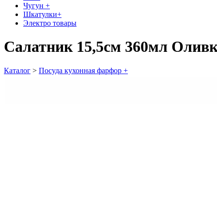
Чугун +
Шкатулки+
Электро товары
Салатник 15,5см 360мл Оливк
Каталог
>
Посуда кухонная фарфор +