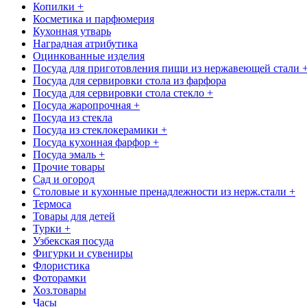
Копилки +
Косметика и парфюмерия
Кухонная утварь
Наградная атрибутика
Оцинкованные изделия
Посуда для приготовления пищи из нержавеющей стали 
Посуда для сервировки стола из фарфора
Посуда для сервировки стола стекло +
Посуда жаропрочная +
Посуда из стекла
Посуда из стеклокерамики +
Посуда кухонная фарфор +
Посуда эмаль +
Прочие товары
Сад и огород
Столовые и кухонные пренадлежности из нерж.стали +
Термоса
Товары для детей
Турки +
Узбекская посуда
Фигурки и сувениры
Флористика
Фоторамки
Хоз.товары
Часы