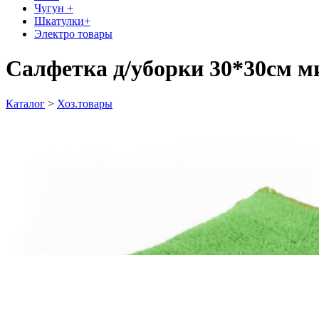
Чугун +
Шкатулки+
Электро товары
Салфетка д/уборки 30*30см м
Каталог
>
Хоз.товары