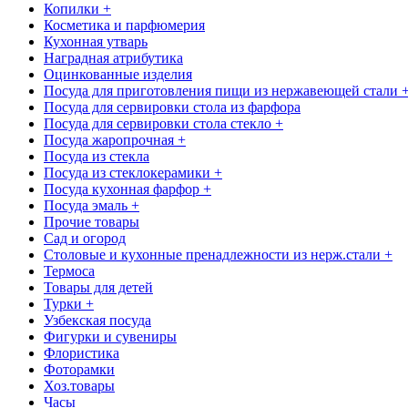
Копилки +
Косметика и парфюмерия
Кухонная утварь
Наградная атрибутика
Оцинкованные изделия
Посуда для приготовления пищи из нержавеющей стали 
Посуда для сервировки стола из фарфора
Посуда для сервировки стола стекло +
Посуда жаропрочная +
Посуда из стекла
Посуда из стеклокерамики +
Посуда кухонная фарфор +
Посуда эмаль +
Прочие товары
Сад и огород
Столовые и кухонные пренадлежности из нерж.стали +
Термоса
Товары для детей
Турки +
Узбекская посуда
Фигурки и сувениры
Флористика
Фоторамки
Хоз.товары
Часы