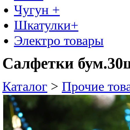
Чугун +
Шкатулки+
Электро товары
Салфетки бум.30ш
Каталог
>
Прочие тов