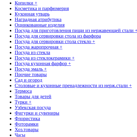
Копилки +
Косметика и парфюмерия
Кухонная утварь
Наградная атрибутика
Оцинкованные изделия
Посуда для приготовления пищи из нержавеющей стали 
Посуда для сервировки стола из фарфора
Посуда для сервировки стола стекло +
Посуда жаропрочная +
Посуда из стекла
Посуда из стеклокерамики +
Посуда кухонная фарфор +
Посуда эмаль +
Прочие товары
Сад и огород
Столовые и кухонные пренадлежности из нерж.стали +
Термоса
Товары для детей
Турки +
Узбекская посуда
Фигурки и сувениры
Флористика
Фоторамки
Хоз.товары
Часы