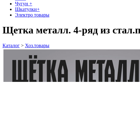
Чугун +
Шкатулки+
Электро товары
Щетка металл. 4-ряд из стал.
Каталог
>
Хоз.товары