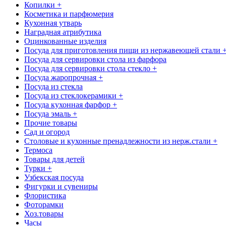
Копилки +
Косметика и парфюмерия
Кухонная утварь
Наградная атрибутика
Оцинкованные изделия
Посуда для приготовления пищи из нержавеющей стали 
Посуда для сервировки стола из фарфора
Посуда для сервировки стола стекло +
Посуда жаропрочная +
Посуда из стекла
Посуда из стеклокерамики +
Посуда кухонная фарфор +
Посуда эмаль +
Прочие товары
Сад и огород
Столовые и кухонные пренадлежности из нерж.стали +
Термоса
Товары для детей
Турки +
Узбекская посуда
Фигурки и сувениры
Флористика
Фоторамки
Хоз.товары
Часы