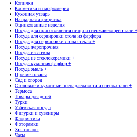
Копилки +
Косметика и парфюмерия
Кухонная утварь
Наградная атрибутика
Оцинкованные изделия
Посуда для приготовления пищи из нержавеющей стали 
Посуда для сервировки стола из фарфора
Посуда для сервировки стола стекло +
Посуда жаропрочная +
Посуда из стекла
Посуда из стеклокерамики +
Посуда кухонная фарфор +
Посуда эмаль +
Прочие товары
Сад и огород
Столовые и кухонные пренадлежности из нерж.стали +
Термоса
Товары для детей
Турки +
Узбекская посуда
Фигурки и сувениры
Флористика
Фоторамки
Хоз.товары
Часы