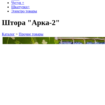
Чугун +
Шкатулки+
Электро товары
Штора "Арка-2"
Каталог
>
Прочие товары