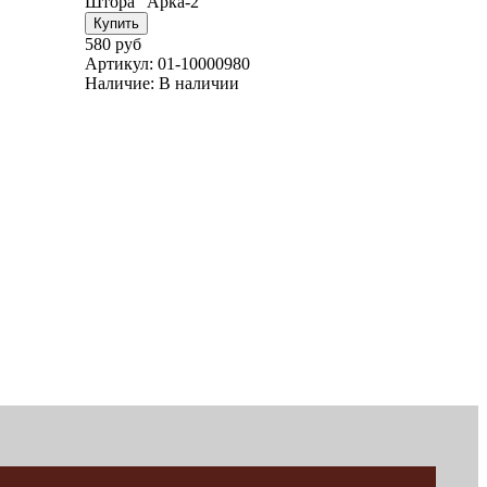
Штора "Арка-2"
580 руб
Артикул:
01-10000980
Наличие:
В наличии