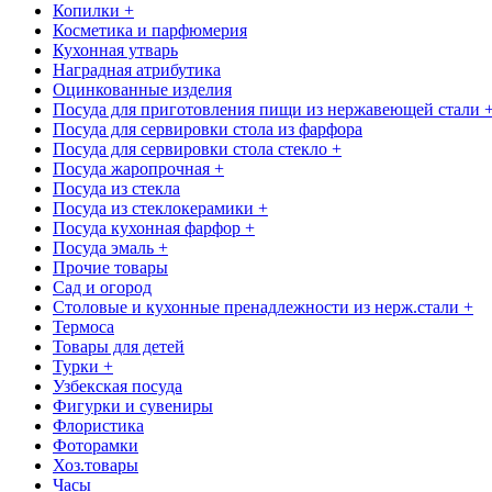
Копилки +
Косметика и парфюмерия
Кухонная утварь
Наградная атрибутика
Оцинкованные изделия
Посуда для приготовления пищи из нержавеющей стали 
Посуда для сервировки стола из фарфора
Посуда для сервировки стола стекло +
Посуда жаропрочная +
Посуда из стекла
Посуда из стеклокерамики +
Посуда кухонная фарфор +
Посуда эмаль +
Прочие товары
Сад и огород
Столовые и кухонные пренадлежности из нерж.стали +
Термоса
Товары для детей
Турки +
Узбекская посуда
Фигурки и сувениры
Флористика
Фоторамки
Хоз.товары
Часы