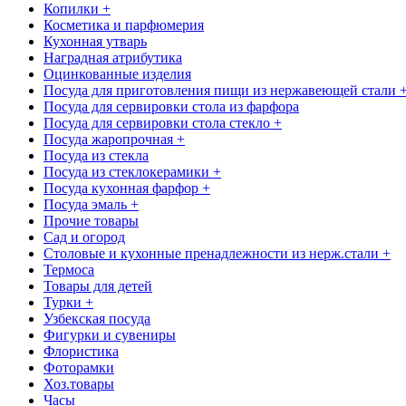
Копилки +
Косметика и парфюмерия
Кухонная утварь
Наградная атрибутика
Оцинкованные изделия
Посуда для приготовления пищи из нержавеющей стали 
Посуда для сервировки стола из фарфора
Посуда для сервировки стола стекло +
Посуда жаропрочная +
Посуда из стекла
Посуда из стеклокерамики +
Посуда кухонная фарфор +
Посуда эмаль +
Прочие товары
Сад и огород
Столовые и кухонные пренадлежности из нерж.стали +
Термоса
Товары для детей
Турки +
Узбекская посуда
Фигурки и сувениры
Флористика
Фоторамки
Хоз.товары
Часы