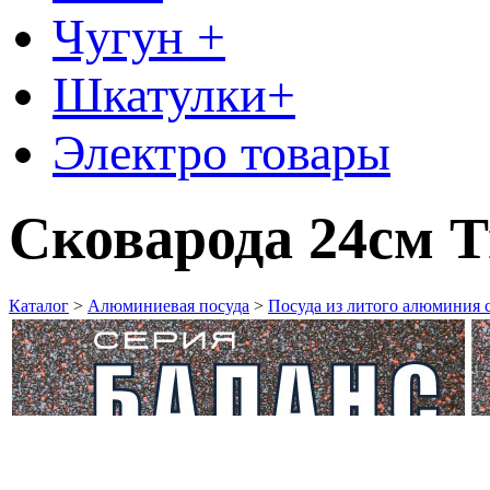
Чугун +
Шкатулки+
Электро товары
Сковарода 24см 
Каталог
>
Алюминиевая посуда
>
Посуда из литого алюминия 