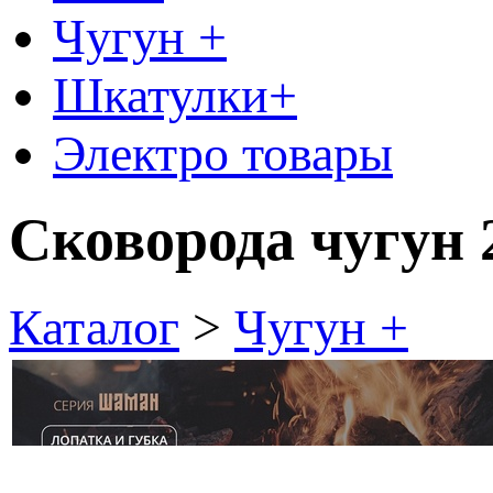
Чугун +
Шкатулки+
Электро товары
Сковорода чугун 
Каталог
>
Чугун +