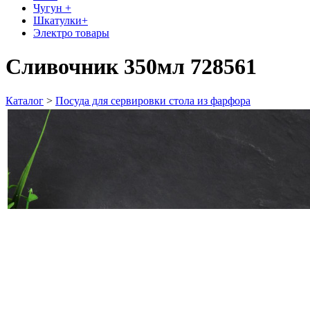
Чугун +
Шкатулки+
Электро товары
Сливочник 350мл 728561
Каталог
>
Посуда для сервировки стола из фарфора