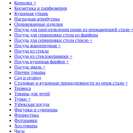
Копилки +
Косметика и парфюмерия
Кухонная утварь
Наградная атрибутика
Оцинкованные изделия
Посуда для приготовления пищи из нержавеющей стали 
Посуда для сервировки стола из фарфора
Посуда для сервировки стола стекло +
Посуда жаропрочная +
Посуда из стекла
Посуда из стеклокерамики +
Посуда кухонная фарфор +
Посуда эмаль +
Прочие товары
Сад и огород
Столовые и кухонные пренадлежности из нерж.стали +
Термоса
Товары для детей
Турки +
Узбекская посуда
Фигурки и сувениры
Флористика
Фоторамки
Хоз.товары
Часы