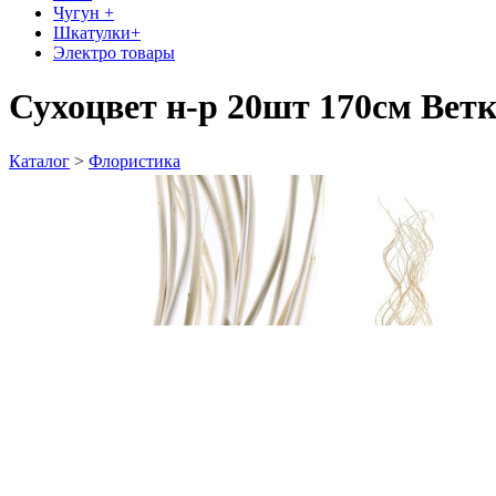
Чугун +
Шкатулки+
Электро товары
Сухоцвет н-р 20шт 170см Ветк
Каталог
>
Флористика