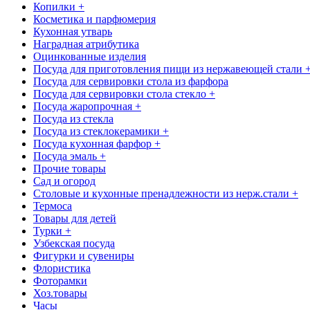
Копилки +
Косметика и парфюмерия
Кухонная утварь
Наградная атрибутика
Оцинкованные изделия
Посуда для приготовления пищи из нержавеющей стали 
Посуда для сервировки стола из фарфора
Посуда для сервировки стола стекло +
Посуда жаропрочная +
Посуда из стекла
Посуда из стеклокерамики +
Посуда кухонная фарфор +
Посуда эмаль +
Прочие товары
Сад и огород
Столовые и кухонные пренадлежности из нерж.стали +
Термоса
Товары для детей
Турки +
Узбекская посуда
Фигурки и сувениры
Флористика
Фоторамки
Хоз.товары
Часы