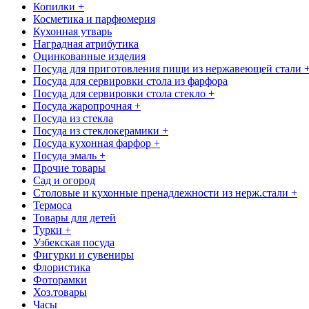
Копилки +
Косметика и парфюмерия
Кухонная утварь
Наградная атрибутика
Оцинкованные изделия
Посуда для приготовления пищи из нержавеющей стали 
Посуда для сервировки стола из фарфора
Посуда для сервировки стола стекло +
Посуда жаропрочная +
Посуда из стекла
Посуда из стеклокерамики +
Посуда кухонная фарфор +
Посуда эмаль +
Прочие товары
Сад и огород
Столовые и кухонные пренадлежности из нерж.стали +
Термоса
Товары для детей
Турки +
Узбекская посуда
Фигурки и сувениры
Флористика
Фоторамки
Хоз.товары
Часы