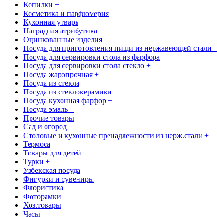
Копилки +
Косметика и парфюмерия
Кухонная утварь
Наградная атрибутика
Оцинкованные изделия
Посуда для приготовления пищи из нержавеющей стали 
Посуда для сервировки стола из фарфора
Посуда для сервировки стола стекло +
Посуда жаропрочная +
Посуда из стекла
Посуда из стеклокерамики +
Посуда кухонная фарфор +
Посуда эмаль +
Прочие товары
Сад и огород
Столовые и кухонные пренадлежности из нерж.стали +
Термоса
Товары для детей
Турки +
Узбекская посуда
Фигурки и сувениры
Флористика
Фоторамки
Хоз.товары
Часы