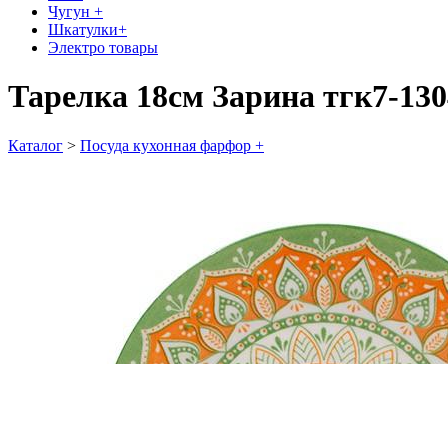
Чугун +
Шкатулки+
Электро товары
Тарелка 18см Зарина тгк7-130
Каталог
>
Посуда кухонная фарфор +