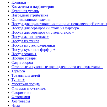
Копилки +
Косметика и парфюмерия
Кухонная утварь
Наградная атрибутика
Оцинкованные изделия
Посуда для приготовления пищи из нержавеющей стали 
Посуда для сервировки стола из фарфора
Посуда для сервировки стола стекло +
Посуда жаропрочная +
Посуда из стекла
Посуда из стеклокерамики +
Посуда кухонная фарфор +
Посуда эмаль +
Прочие товары
Сад и огород
Столовые и кухонные пренадлежности из нерж.стали +
Термоса
Товары для детей
Турки +
Узбекская посуда
Фигурки и сувениры
Флористика
Фоторамки
Хоз.товары
Часы