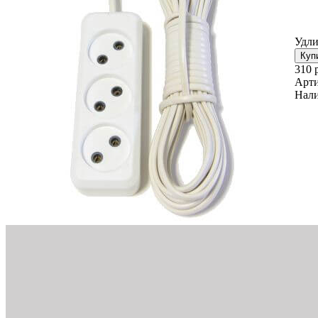
Удли
310 
Арти
Нали