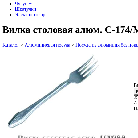
Чугун +
Шкатулки+
Электро товары
Вилка столовая алюм. С-174/
Каталог
>
Алюминиевая посуда
>
Посуда из алюминия без пок
В
2
А
Н