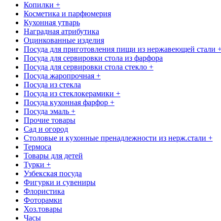
Копилки +
Косметика и парфюмерия
Кухонная утварь
Наградная атрибутика
Оцинкованные изделия
Посуда для приготовления пищи из нержавеющей стали 
Посуда для сервировки стола из фарфора
Посуда для сервировки стола стекло +
Посуда жаропрочная +
Посуда из стекла
Посуда из стеклокерамики +
Посуда кухонная фарфор +
Посуда эмаль +
Прочие товары
Сад и огород
Столовые и кухонные пренадлежности из нерж.стали +
Термоса
Товары для детей
Турки +
Узбекская посуда
Фигурки и сувениры
Флористика
Фоторамки
Хоз.товары
Часы