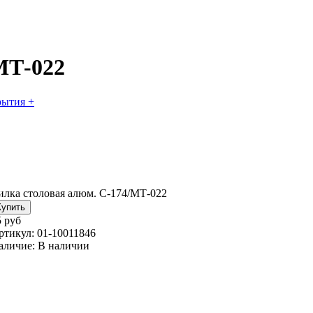
МТ-022
рытия +
илка столовая алюм. С-174/МТ-022
5 руб
ртикул:
01-10011846
аличие:
В наличии